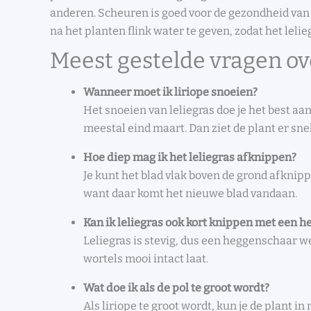
anderen. Scheuren is goed voor de gezondheid van 
na het planten flink water te geven, zodat het leli
Meest gestelde vragen ov
Wanneer moet ik liriope snoeien?
Het snoeien van leliegras doe je het best aan
meestal eind maart. Dan ziet de plant er snel
Hoe diep mag ik het leliegras afknippen?
Je kunt het blad vlak boven de grond afknippe
want daar komt het nieuwe blad vandaan.
Kan ik leliegras ook kort knippen met een 
Leliegras is stevig, dus een heggenschaar wer
wortels mooi intact laat.
Wat doe ik als de pol te groot wordt?
Als liriope te groot wordt, kun je de plant i