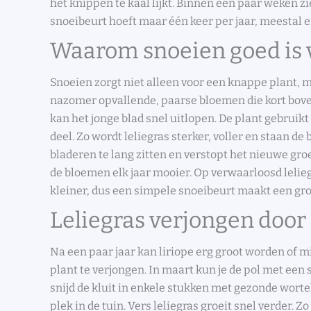
het knippen te kaal lijkt. Binnen een paar weken zi
snoeibeurt hoeft maar één keer per jaar, meestal e
Waarom snoeien goed is v
Snoeien zorgt niet alleen voor een knappe plant, ma
nazomer opvallende, paarse bloemen die kort boven
kan het jonge blad snel uitlopen. De plant gebruikt
deel. Zo wordt leliegras sterker, voller en staan de
bladeren te lang zitten en verstopt het nieuwe gr
de bloemen elk jaar mooier. Op verwaarloosd lelie
kleiner, dus een simpele snoeibeurt maakt een groo
Leliegras verjongen door
Na een paar jaar kan liriope erg groot worden of mi
plant te verjongen. In maart kun je de pol met een 
snijd de kluit in enkele stukken met gezonde worte
plek in de tuin. Vers leliegras groeit snel verder. 