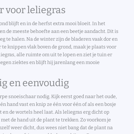
r voor leliegras
d blijft en in de herfst extra mooi bloeit. In het
en de meeste behoefte aan een beetje aandacht. Dit is
g te halen. Na de winter zijn de bladeren vaak dor en
r te knippen vlak boven de grond, maak je plaats voor
liegras, alle ruimte om uit te lopen en ziet je tuin er
tegen ziektes en blijft hij jarenlang een mooie
lig en eenvoudig
erpe snoeischaar nodig. Kijk eerst goed naar het oude,
één hand vast en knip ze één voor één of als een bosje
t en de wortels heel laat. Als leliegras erg dicht op
met de hand uit de plant te trekken. Zo voorkom je
nzelf weer dicht, dus wees niet bang dat de plant na