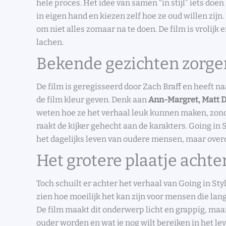
hele proces. Het idee van samen “in stijl” iets doe
in eigen hand en kiezen zelf hoe ze oud willen zijn.
om niet alles zomaar na te doen. De film is vrolijk 
lachen.
Bekende gezichten zorge
De film is geregisseerd door Zach Braff en heeft n
de film kleur geven. Denk aan
Ann-Margret, Matt D
weten hoe ze het verhaal leuk kunnen maken, zond
raakt de kijker gehecht aan de karakters. Going in 
het dagelijks leven van oudere mensen, maar overd
Het grotere plaatje achte
Toch schuilt er achter het verhaal van Going in Sty
zien hoe moeilijk het kan zijn voor mensen die l
De film maakt dit onderwerp licht en grappig, maar
ouder worden en wat je nog wilt bereiken in het leve