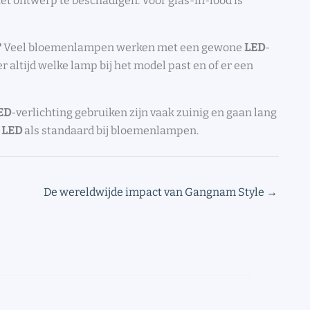
 het ontwerp te beschadigen. Voor glas-in-lood is
?
Veel bloemenlampen werken met een gewone
LED
-
r altijd welke lamp bij het model past en of er een
ED
-verlichting gebruiken zijn vaak zuinig en gaan lang
r
LED
als standaard bij bloemenlampen.
De wereldwijde impact van Gangnam Style
→