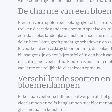
van bloemen lijkt het net alsof je een stukje natuur
De charme van een bloem
Kleur en vorm spelen een belangrijke rol bij de u
trekken direct de aandacht door hun speelse en ku
een klassieke, landelijke of juist een moderne inri
delen heen komt, geeft prachtige schaduwen en zac
Bijvoorbeeld een
Tiffany
bloemenlamp, die bekend
blikvanger zijn op een bijzettafel of in een hoek v
inrichting met veel natuurkleuren is een lamp met
van lente en vrolijkheid, elk seizoen opnieuw.
Verschillende soorten en
bloemenlampen
Er bestaan veel verschillende ontwerpen als het ga
vloerlampen en zelfs hanglampen met bloemenpat
glas, metaal en kunststof.