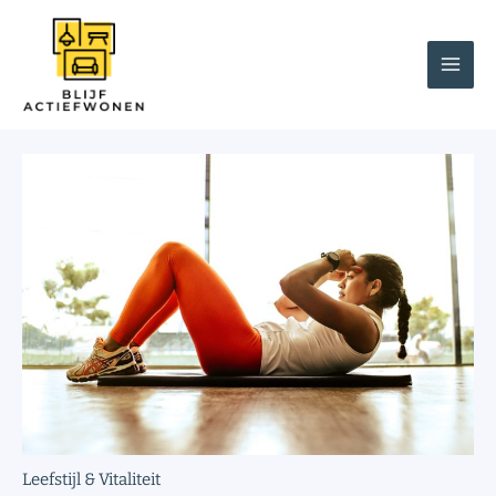
Spring
naar
de
inhoud
Leefstijl & Vitaliteit